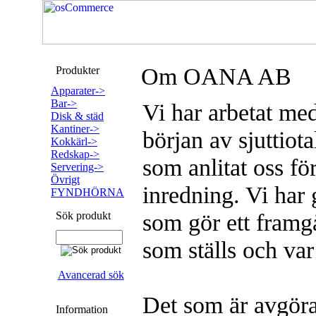
Om OANA AB
Produkter
Apparater->
Bar->
Vi har arbetat me
Disk & städ
Kantiner->
början av sjuttiot
Kokkärl->
Redskap->
som anlitat oss fö
Servering->
Övrigt
inredning. Vi har
FYNDHÖRNA
som gör ett framg
Sök produkt
som ställs och var 
Avancerad sök
Det som är avgöra
Information