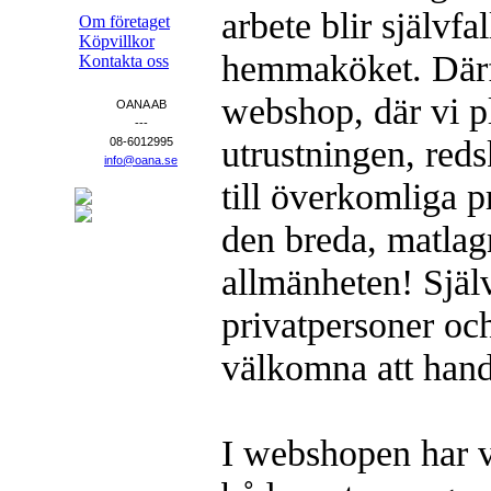
arbete blir självfal
Om företaget
Köpvillkor
hemmaköket. Därf
Kontakta oss
webshop, där vi p
OANA AB
---
utrustningen, red
08-6012995
info@oana.se
till överkomliga pr
den breda, matlag
allmänheten! Själv
privatpersoner och
välkomna att hand
I webshopen har v