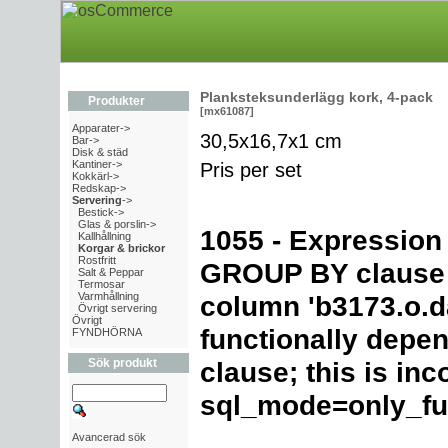
Planksteksunderlägg kork, 4-pack
Produkter
[mx61087]
Apparater->
30,5x16,7x1 cm
Bar->
Disk & städ
Kantiner->
Pris per set
Kokkärl->
Redskap->
Servering
->
Bestick->
Glas & porslin->
1055 - Expression
Kallhållning
Korgar & brickor
Rostfritt
GROUP BY clause 
Salt & Peppar
Termosar
Varmhållning
column 'b3173.o.d
Övrigt servering
Övrigt
functionally dep
FYNDHÖRNA
Sök produkt
clause; this is in
sql_mode=only_fu
Avancerad sök