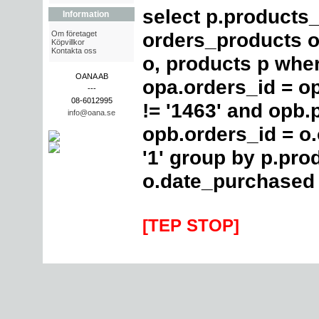
select p.products
Information
orders_products o
Om företaget
Köpvillkor
Kontakta oss
o, products p whe
OANA AB
opa.orders_id = o
---
08-6012995
!= '1463' and opb.
info@oana.se
opb.orders_id = o
'1' group by p.pro
o.date_purchased 
[TEP STOP]