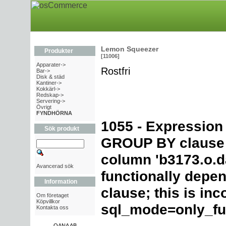
Lemon Squeezer
Produkter
[11006]
Apparater->
Rostfri
Bar->
Disk & städ
Kantiner->
Kokkärl->
Redskap->
Servering->
Övrigt
FYNDHÖRNA
1055 - Expression
Sök produkt
GROUP BY clause 
column 'b3173.o.d
Avancerad sök
functionally dep
Information
clause; this is in
Om företaget
Köpvillkor
sql_mode=only_fu
Kontakta oss
OANA AB