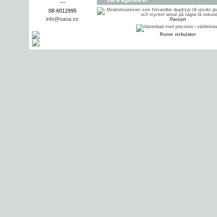
Våra agenturer
---
08-6012995
info@oana.se
Pacojet
Roner cirkulator