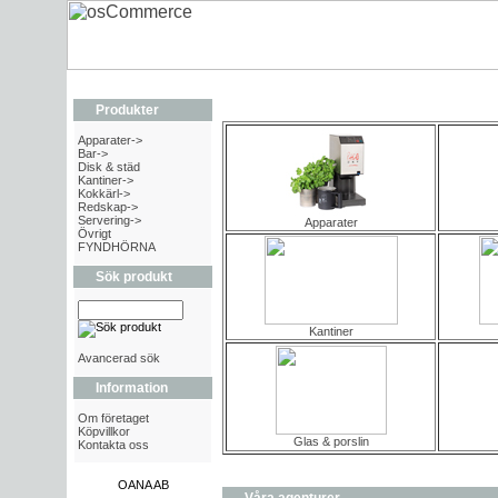
Produkter
Apparater->
Bar->
Disk & städ
Kantiner->
Kokkärl->
Redskap->
Servering->
Apparater
Övrigt
FYNDHÖRNA
Sök produkt
Kantiner
Avancerad sök
Information
Om företaget
Köpvillkor
Glas & porslin
Kontakta oss
OANA AB