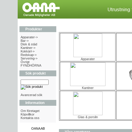
Produkter
Apparater->
Bar->
Disk & städ
Kantiner->
Kokkärl->
Redskap->
Servering->
Apparater
Övrigt
FYNDHÖRNA
Sök produkt
Kantiner
Avancerad sök
Information
Om företaget
Köpvillkor
Glas & porslin
Kontakta oss
OANA AB