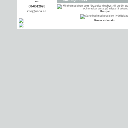
Våra agenturer
---
08-6012995
info@oana.se
Pacojet
Roner cirkulator