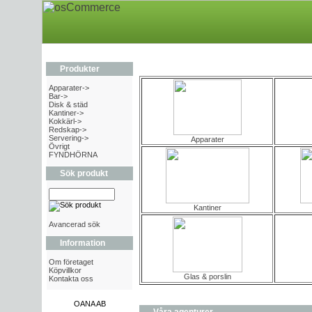
Produkter
Apparater->
Bar->
Disk & städ
Kantiner->
Kokkärl->
Redskap->
Servering->
Apparater
Övrigt
FYNDHÖRNA
Sök produkt
Kantiner
Avancerad sök
Information
Om företaget
Köpvillkor
Glas & porslin
Kontakta oss
OANA AB