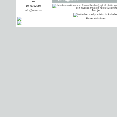
Våra agenturer
---
08-6012995
info@oana.se
Pacojet
Roner cirkulator