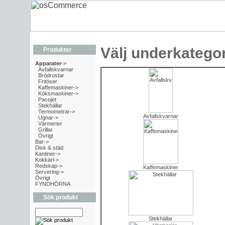
Välj underkategor
Produkter
Apparater
->
Avfallskvarnar
Brödrostar
Fritöser
Kaffemaskiner->
Köksmaskiner->
Pacojet
Stekhällar
Termometrar->
Avfallskvarnar
Ugnar->
Värmerier
Grillar
Övrigt
Bar->
Disk & städ
Kantiner->
Kokkärl->
Redskap->
Kaffemaskiner
Servering->
Övrigt
FYNDHÖRNA
Sök produkt
Stekhällar