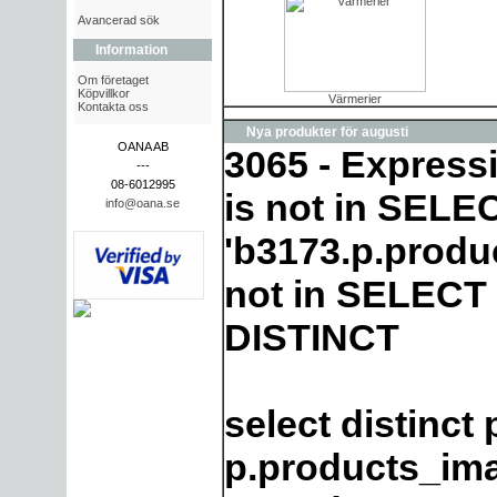
Avancerad sök
Information
Om företaget
Köpvillkor
Värmerier
Kontakta oss
Nya produkter för augusti
OANA AB
3065 - Express
---
08-6012995
is not in SELEC
info@oana.se
'b3173.p.produ
not in SELECT l
DISTINCT
select distinct
p.products_im