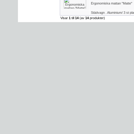
Ergonomiska mattan "Matte"
Städvagn . Aluminium/ 3 st pl
Visar
1
till
14
(av
14
produkter)