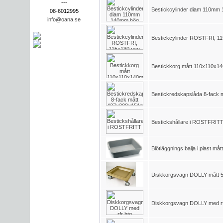
---
Bestickcylinder diam 110mm
08-6012995
info@oana.se
Bestickcylinder ROSTFRI, 
Bestickkorg mått 110x110x
Bestickredskapslåda 8-fack
Bestickshållare i ROSTFRIT
Blötläggnings balja i plast måt
Diskkorgsvagn DOLLY mått
Diskkorgsvagn DOLLY med rf