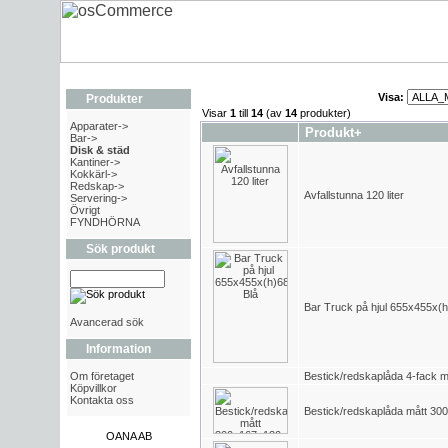
Visa:
Produkter
Visar
1
till
14
(av
14
produkter)
Apparater->
Produkt+
Bar->
Disk & städ
Kantiner->
Kokkärl->
Redskap->
Avfallstunna 120 liter
Servering->
Övrigt
FYNDHÖRNA
Sök produkt
Bar Truck på hjul 655x455x(
Avancerad sök
Information
Om företaget
Bestick/redskaplåda 4-fack
Köpvillkor
Kontakta oss
Bestick/redskaplåda mått 3
OANA AB