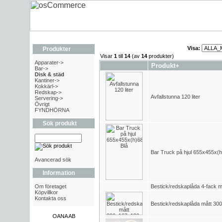
Visa:
Produkter
Visar
1
till
14
(av
14
produkter)
Apparater->
Produkt+
Bar->
Disk & städ
Kantiner->
Kokkärl->
Redskap->
Avfallstunna 120 liter
Servering->
Övrigt
FYNDHÖRNA
Sök produkt
Bar Truck på hjul 655x455x(
Avancerad sök
Information
Om företaget
Bestick/redskaplåda 4-fack
Köpvillkor
Kontakta oss
Bestick/redskaplåda mått 3
OANA AB