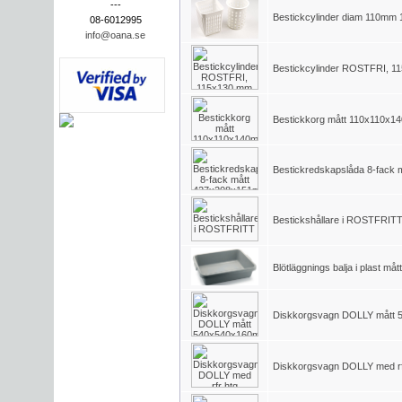
---
Bestickcylinder diam 110mm
08-6012995
info@oana.se
Bestickcylinder ROSTFRI, 
Bestickkorg mått 110x110x
Bestickredskapslåda 8-fack
Bestickshållare i ROSTFRIT
Blötläggnings balja i plast måt
Diskkorgsvagn DOLLY mått
Diskkorgsvagn DOLLY med rf