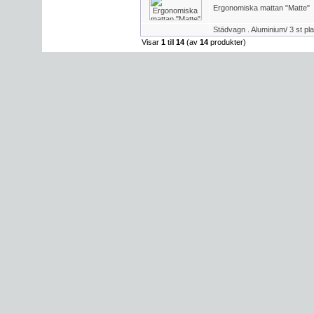
Ergonomiska mattan "Matte"
Städvagn . Aluminium/ 3 st pl
Visar
1
till
14
(av
14
produkter)