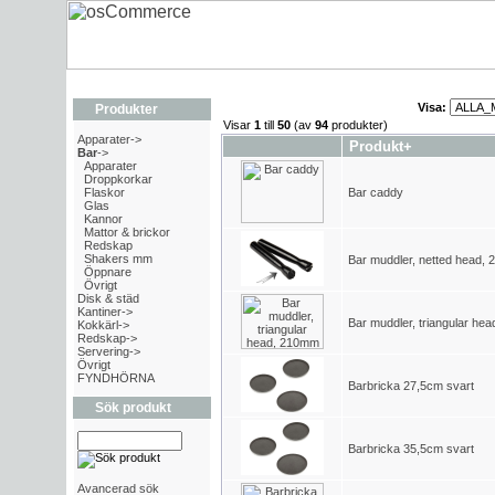
Visa:
Produkter
Visar
1
till
50
(av
94
produkter)
Apparater->
Produkt+
Bar
->
Apparater
Droppkorkar
Flaskor
Bar caddy
Glas
Kannor
Mattor & brickor
Redskap
Shakers mm
Bar muddler, netted head,
Öppnare
Övrigt
Disk & städ
Kantiner->
Bar muddler, triangular he
Kokkärl->
Redskap->
Servering->
Övrigt
FYNDHÖRNA
Barbricka 27,5cm svart
Sök produkt
Barbricka 35,5cm svart
Avancerad sök