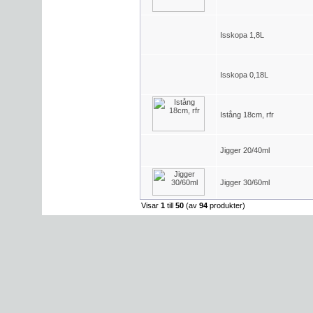
Isskopa 1,8L
Isskopa 0,18L
Istång 18cm, rfr
Jigger 20/40ml
Jigger 30/60ml
Visar
1
till
50
(av
94
produkter)