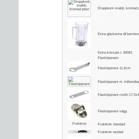
Droppkork snabb, kromad p
Extra glaskanna till barmixe
Extra knivsats t. 90081
Flasköppnare
Flasköppnare 11,6cm
Flasköppnare m. trähandta
Flasköppnare rostfri 17,5
Flasköppnare vägg
Fruktkniv otandad
Fruktkniv tandad