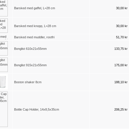
Barsked med gaffel, L=28 cm
30,00 kr
Barsked med knopp, L=28 cm
30,00 kr
Barsked med muddler, rostfri
51,70 kr
Bonglist 610x21x55mm
133,75 kr
Bonglist 915x21x55mm
175,00 kr
Boston shaker 8cm
188,10 kr
Bottle Cap Holder, 14x8,5x35cm
206,25 kr