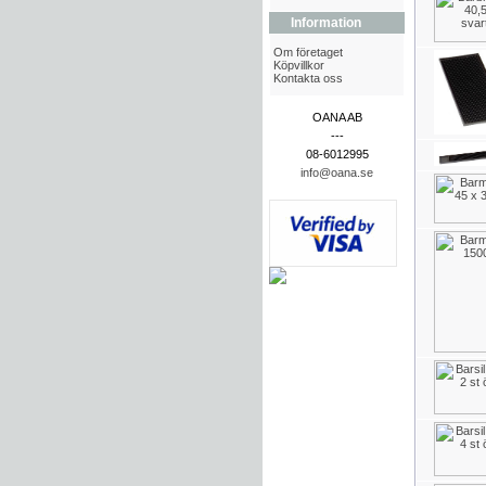
Information
Om företaget
Köpvillkor
Kontakta oss
OANA AB
---
08-6012995
info@oana.se