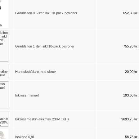
Gräddsifon 0.5 liter, inkl 10-pack patroner
652,30 kr
Gräddsifon 1 liter, inkl 10-pack patroner
755,70 kr
Handukshållare med skruv
20,00 kr
Iskross manuell
193,60 kr
Iskrossmaskin elektrisk 230V, 50Hz
9693,75 kr
Isskopa 0,9L
58,75 kr