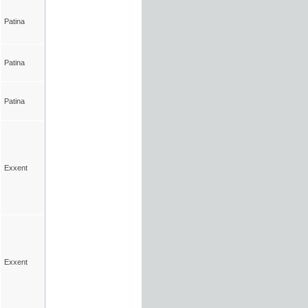
Patina
Patina
Patina
Exxent
Exxent