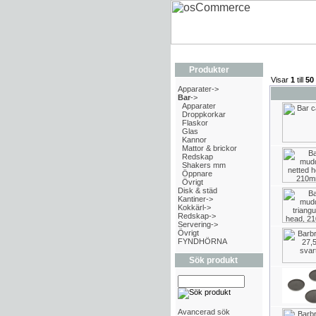
Produkter
Visar
1
till
50
Apparater->
Bar
->
Apparater
Droppkorkar
Flaskor
Glas
Kannor
Mattor & brickor
Redskap
Shakers mm
Öppnare
Övrigt
Disk & städ
Kantiner->
Kokkärl->
Redskap->
Servering->
Övrigt
FYNDHÖRNA
Sök produkt
Avancerad sök