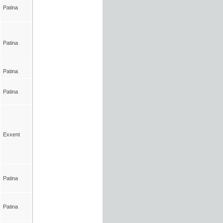
Patina
Patina
Patina
Patina
Exxent
Patina
Patina