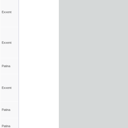
Exxent
Exxent
Patina
Exxent
Patina
Patina