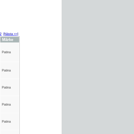
2
[Nästa >>]
Märke
Patina
Patina
Patina
Patina
Patina