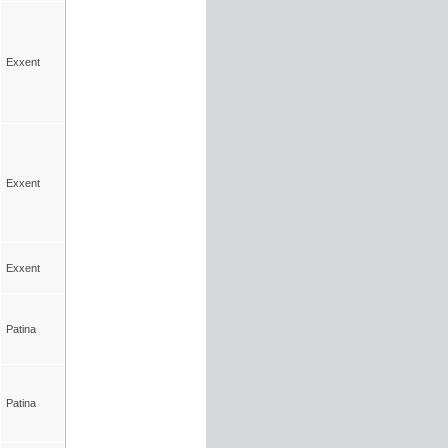
Exxent
Exxent
Exxent
Patina
Patina