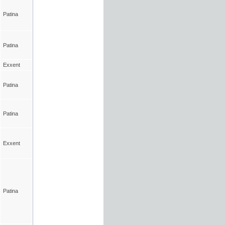
Patina
Patina
Exxent
Patina
Patina
Exxent
Patina