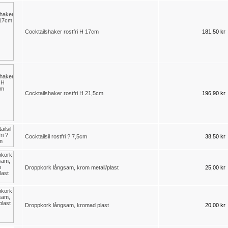
Cocktailshaker rostfri H 17cm
181,50 kr
Cocktailshaker rostfri H 21,5cm
196,90 kr
Cocktailsil rostfri ? 7,5cm
38,50 kr
Droppkork långsam, krom metall/plast
25,00 kr
Droppkork långsam, kromad plast
20,00 kr