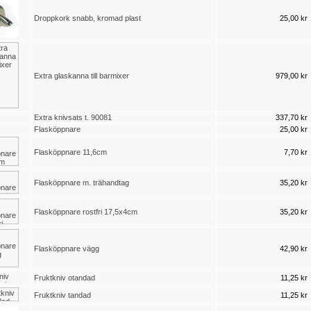
Droppkork snabb, kromad plast
25,00 kr
Extra glaskanna till barmixer
979,00 kr
Extra knivsats t. 90081
337,70 kr
Flasköppnare
25,00 kr
Flasköppnare 11,6cm
7,70 kr
Flasköppnare m. trähandtag
35,20 kr
Flasköppnare rostfri 17,5x4cm
35,20 kr
Flasköppnare vägg
42,90 kr
Fruktkniv otandad
11,25 kr
Fruktkniv tandad
11,25 kr