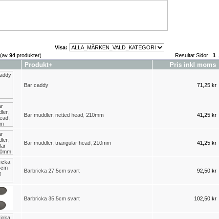
Visa:
(av
94
produkter)
Resultat Sidor:
1
Produkt+
Pris inkl moms
Bar caddy
71,25 kr
Bar muddler, netted head, 210mm
41,25 kr
Bar muddler, triangular head, 210mm
41,25 kr
Barbricka 27,5cm svart
92,50 kr
Barbricka 35,5cm svart
102,50 kr