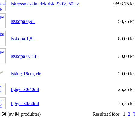
Iskrossmaskin elektrisk 230V, 50Hz
9693,75 k
Isskopa 0,9L
58,75 k
Isskopa 1,8L
80,00 k
Isskopa 0,18L
30,00 k
Istång 18cm, rfr
20,00 k
Jigger 20/40ml
26,25 k
Jigger 30/60ml
26,25 k
l
50
(av
94
produkter)
Resultat Sidor:
1
2
[