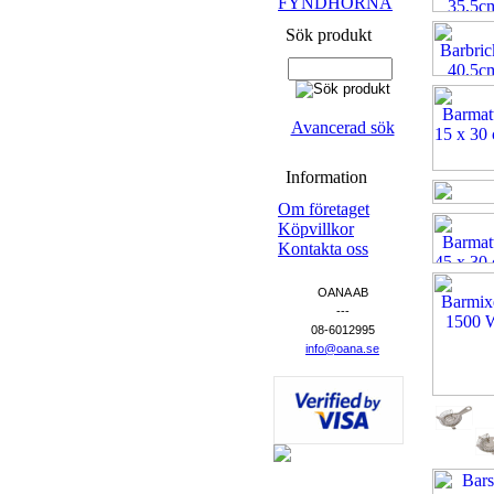
FYNDHÖRNA
Sök produkt
Avancerad sök
Information
Om företaget
Köpvillkor
Kontakta oss
OANA AB
---
08-6012995
info@oana.se