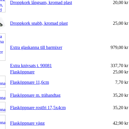
Droppkork långsam, kromad plast
20,00 k
Droppkork snabb, kromad plast
25,00 k
Extra glaskanna till barmixer
979,00 k
Extra knivsats t. 90081
337,70 k
Flasköppnare
25,00 k
Flasköppnare 11,6cm
7,70 k
Flasköppnare m. trähandtag
35,20 k
Flasköppnare rostfri 17,5x4cm
35,20 k
Flasköppnare vägg
42,90 k