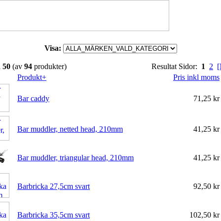
Visa:
l
50
(av
94
produkter)
Resultat Sidor:
1
2
[
Produkt+
Pris inkl moms
Bar caddy
71,25 k
Bar muddler, netted head, 210mm
41,25 k
Bar muddler, triangular head, 210mm
41,25 k
Barbricka 27,5cm svart
92,50 k
Barbricka 35,5cm svart
102,50 k