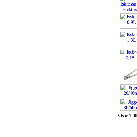
Visar
1
til