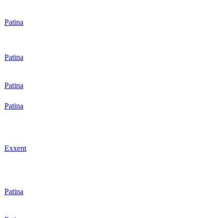
r
Patina
r
Patina
r
Patina
r
Patina
r
Exxent
r
Patina