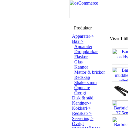
Produkter
Apparater->
Visar
1
til
Bar
->
Apparater
Droppkorkar
Flaskor
Glas
Kannor
Mattor & brickor
Redskap
Shakers mm
Öppnare
Övrigt
Disk & städ
Kantiner->
Kokkärl->
Redskap->
Servering->
Övrigt