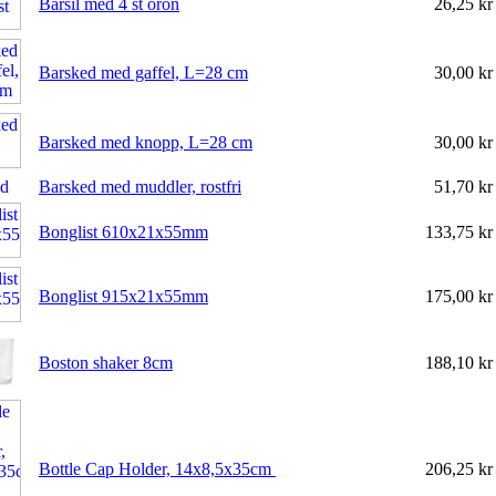
Barsil med 4 st öron
26,25 k
Barsked med gaffel, L=28 cm
30,00 k
Barsked med knopp, L=28 cm
30,00 k
Barsked med muddler, rostfri
51,70 k
Bonglist 610x21x55mm
133,75 k
Bonglist 915x21x55mm
175,00 k
Boston shaker 8cm
188,10 k
Bottle Cap Holder, 14x8,5x35cm
206,25 k