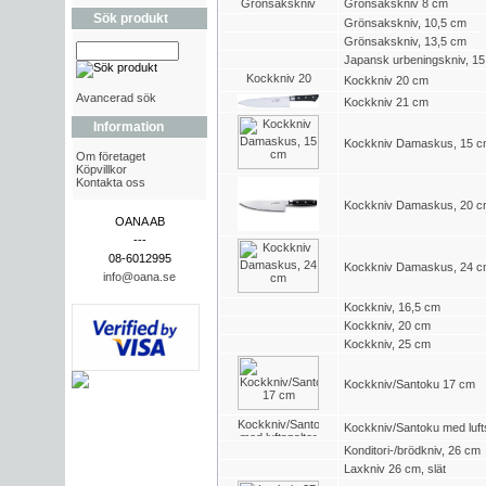
Grönsakskniv 8 cm
Sök produkt
Grönsakskniv, 10,5 cm
Grönsakskniv, 13,5 cm
Japansk urbeningskniv, 15
Kockkniv 20 cm
Avancerad sök
Kockkniv 21 cm
Information
Kockkniv Damaskus, 15 
Om företaget
Köpvillkor
Kontakta oss
Kockkniv Damaskus, 20 
OANA AB
---
08-6012995
Kockkniv Damaskus, 24 
info@oana.se
Kockkniv, 16,5 cm
Kockkniv, 20 cm
Kockkniv, 25 cm
Kockkniv/Santoku 17 cm
Kockkniv/Santoku med luft
Konditori-/brödkniv, 26 cm
Laxkniv 26 cm, slät