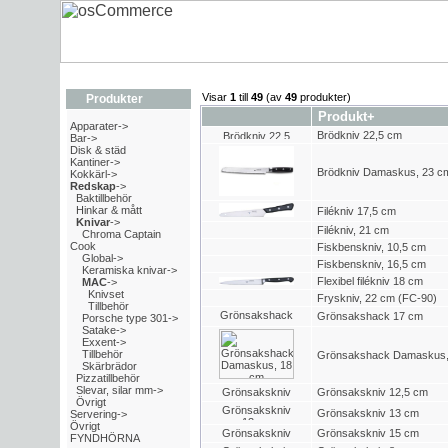
Visar
1
till
49
(av
49
produkter)
Produkter
Produkt+
Apparater->
Brödkniv 22,5 cm
Bar->
Disk & städ
Kantiner->
Brödkniv Damaskus, 23 c
Kokkärl->
Redskap
->
Baktillbehör
Hinkar & mått
Filékniv 17,5 cm
Knivar
->
Filékniv, 21 cm
Chroma Captain
Cook
Fiskbenskniv, 10,5 cm
Global->
Fiskbenskniv, 16,5 cm
Keramiska knivar->
Flexibel filékniv 18 cm
MAC
->
Knivset
Fryskniv, 22 cm (FC-90)
Tillbehör
Grönsakshack 17 cm
Porsche type 301->
Satake->
Exxent->
Tillbehör
Grönsakshack Damaskus,
Skärbrädor
Pizzatillbehör
Slevar, silar mm->
Grönsakskniv 12,5 cm
Övrigt
Grönsakskniv 13 cm
Servering->
Övrigt
Grönsakskniv 15 cm
FYNDHÖRNA