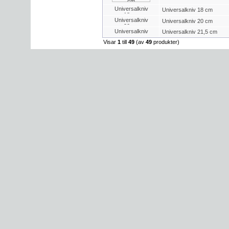
Universalkniv 18 cm
Universalkniv 20 cm
Universalkniv 21,5 cm
Visar
1
till
49
(av
49
produkter)