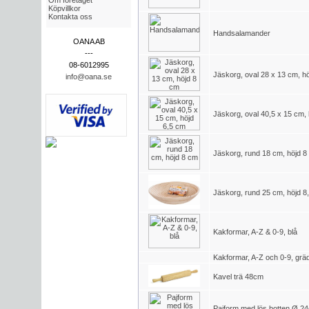
Om företaget
Köpvillkor
Kontakta oss
Handsalamander
OANA AB
---
08-6012995
Jäskorg, oval 28 x 13 cm, h
info@oana.se
Jäskorg, oval 40,5 x 15 cm,
Jäskorg, rund 18 cm, höjd 8
Jäskorg, rund 25 cm, höjd 8
Kakformar, A-Z & 0-9, blå
Kakformar, A-Z och 0-9, gräd
Kavel trä 48cm
Pajform med lös botten Ø 