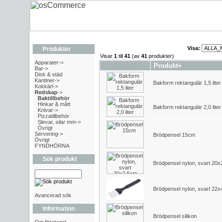
Visa:
Produkter
Visar
1
till
41
(av
41
produkter)
Apparater->
Produkt+
Bar->
Disk & städ
Kantiner->
Bakform rektangulär 1,5 liter
Kokkärl->
Redskap
->
Baktillbehör
Hinkar & mått
Bakform rektangulär 2,0 liter
Knivar->
Pizzatillbehör
Slevar, silar mm->
Övrigt
Servering->
Brödpensel 15cm
Övrigt
FYNDHÖRNA
Sök produkt
Brödpensel nylon, svart 20
Brödpensel nylon, svart 22
Avancerad sök
Information
Brödpensel silikon