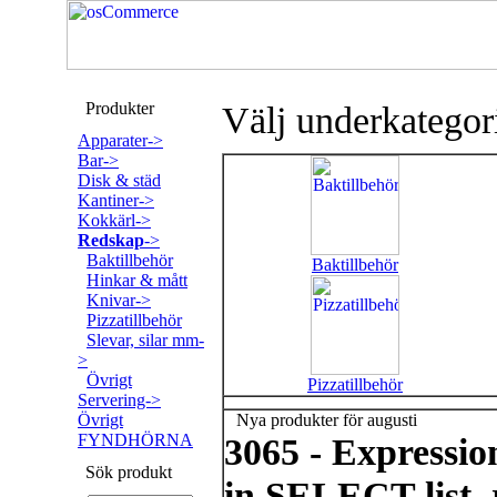
Produkter
Välj underkategor
Apparater->
Bar->
Disk & städ
Kantiner->
Kokkärl->
Redskap
->
Baktillbehör
Baktillbehör
Hinkar & mått
Knivar->
Pizzatillbehör
Slevar, silar mm-
>
Övrigt
Pizzatillbehör
Servering->
Övrigt
Nya produkter för augusti
FYNDHÖRNA
3065 - Expressi
Sök produkt
in SELECT list, 