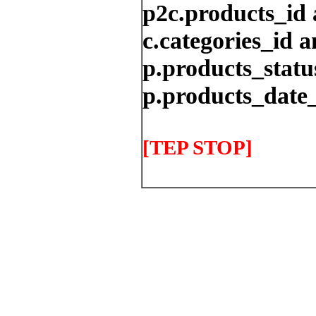
p2c.products_id 
c.categories_id a
p.products_status
p.products_date_
[TEP STOP]