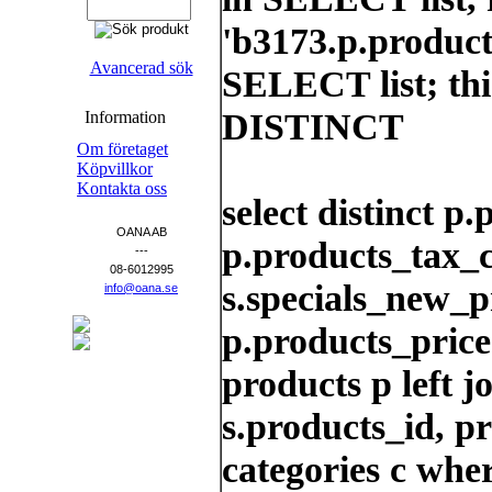
'b3173.p.product
Avancerad sök
SELECT list; thi
DISTINCT
Information
Om företaget
Köpvillkor
Kontakta oss
select distinct p
OANA AB
p.products_tax_cl
---
08-6012995
s.specials_new_p
info@oana.se
p.products_price
products p left j
s.products_id, p
categories c whe