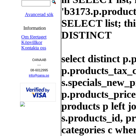
'b3173.p.product
Avancerad sök
SELECT list; thi
Information
DISTINCT
Om företaget
Köpvillkor
Kontakta oss
select distinct p
OANA AB
---
p.products_tax_cl
08-6012995
info@oana.se
s.specials_new_p
p.products_price
products p left j
s.products_id, p
categories c whe