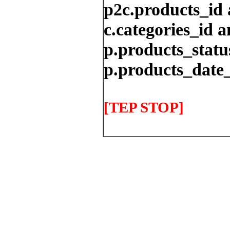
p2c.products_id 
c.categories_id a
p.products_status
p.products_date_
[TEP STOP]