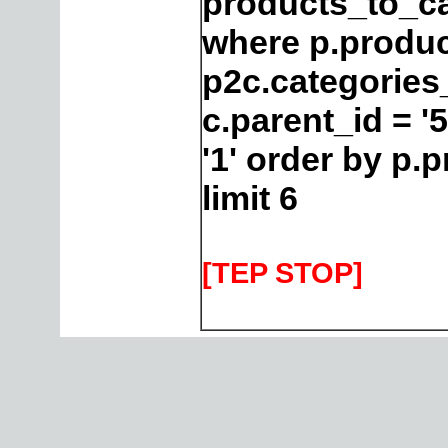
products_to_ca
where p.produc
p2c.categories
c.parent_id = '
'1' order by p
limit 6
[TEP STOP]