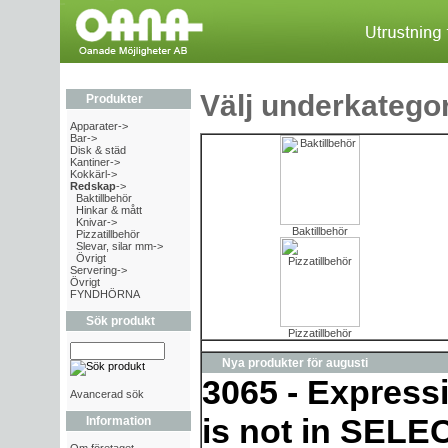
Välj underkategor
Produkter
Apparater->
Bar->
Disk & städ
Kantiner->
Kokkärl->
Redskap
->
Baktillbehör
Hinkar & mått
Knivar->
Baktillbehör
Pizzatillbehör
Slevar, silar mm->
Övrigt
Servering->
Övrigt
FYNDHÖRNA
Sök produkt
Pizzatillbehör
Nya produkter för augusti
3065 - Express
Avancerad sök
is not in SELEC
Information