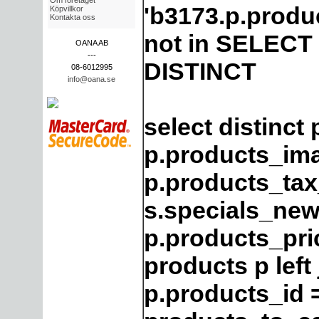
Om företaget
'b3173.p.produ
Köpvillkor
Kontakta oss
not in SELECT l
OANA AB
---
DISTINCT
08-6012995
info@oana.se
select distinct
p.products_im
p.products_tax_
s.specials_new
p.products_pri
products p left
p.products_id 