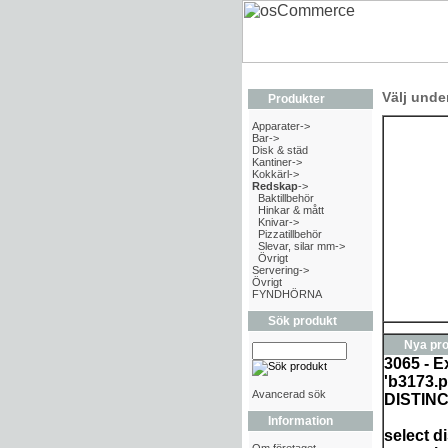
Välj unde
Produkter
Apparater->
Bar->
Disk & städ
Kantiner->
Kokkärl->
Redskap
->
Baktillbehör
Hinkar & mått
Knivar->
Pizzatillbehör
Slevar, silar mm->
Övrigt
Servering->
Övrigt
FYNDHÖRNA
Sök produkt
Nya pro
3065 - E
'b3173.p
Avancerad sök
DISTIN
Information
select d