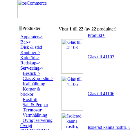
Produkter
Visar
1
till
22
(av
22
produkter)
Produkt+
Apparater->
Bar->
Disk & städ
Kantiner->
Glas till 41103
Kokkärl->
Redskap->
Servering
->
Bestick->
Glas & porslin->
Kallhållning
Korgar &
Glas till 41106
brickor
Rostfritt
Salt & Peppar
Termosar
Varmhållning
Övrigt servering
Övrigt
Isolerad kanna rostfri, 0