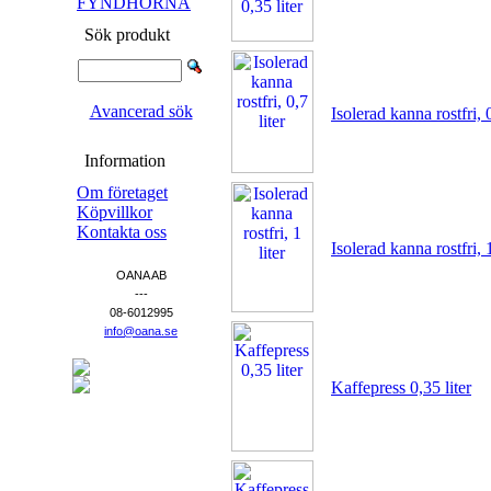
FYNDHÖRNA
Sök produkt
Avancerad sök
Isolerad kanna rostfri, 0
Information
Om företaget
Köpvillkor
Kontakta oss
Isolerad kanna rostfri, 1
OANA AB
---
08-6012995
info@oana.se
Kaffepress 0,35 liter