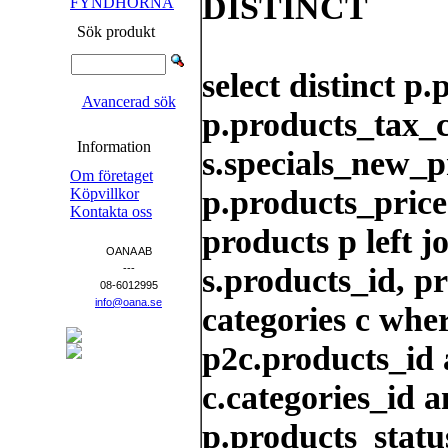
DISTINCT
FYNDHÖRNA
Sök produkt
select distinct p
Avancerad sök
p.products_tax_cl
Information
s.specials_new_p
Om företaget
p.products_price
Köpvillkor
Kontakta oss
products p left j
OANA AB
s.products_id, p
---
08-6012995
info@oana.se
categories c whe
p2c.products_id 
c.categories_id a
p.products_status