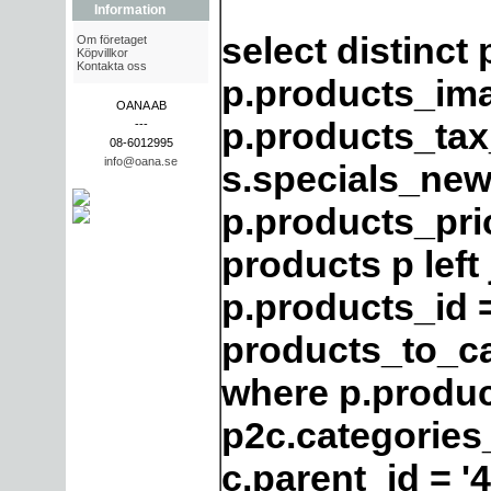
Information
select distinct
Om företaget
Köpvillkor
Kontakta oss
p.products_im
OANA AB
p.products_tax_
---
08-6012995
info@oana.se
s.specials_new
p.products_pri
products p left
p.products_id 
products_to_ca
where p.produc
p2c.categories
c.parent_id = '