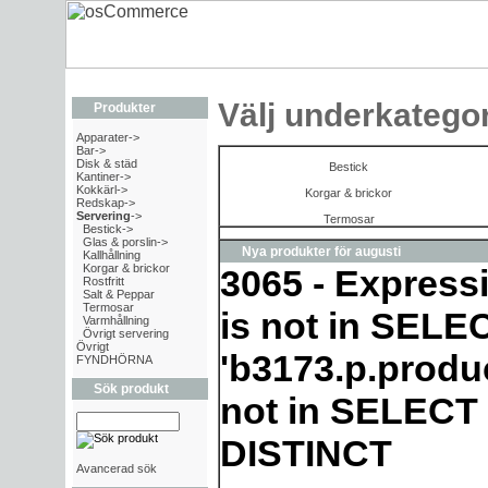
Välj underkategor
Produkter
Apparater->
Bar->
Disk & städ
Bestick
Kantiner->
Kokkärl->
Korgar & brickor
Redskap->
Servering
->
Termosar
Bestick->
Glas & porslin->
Nya produkter för augusti
Kallhållning
Korgar & brickor
3065 - Express
Rostfritt
Salt & Peppar
Termosar
is not in SELEC
Varmhållning
Övrigt servering
Övrigt
'b3173.p.produ
FYNDHÖRNA
Sök produkt
not in SELECT l
DISTINCT
Avancerad sök