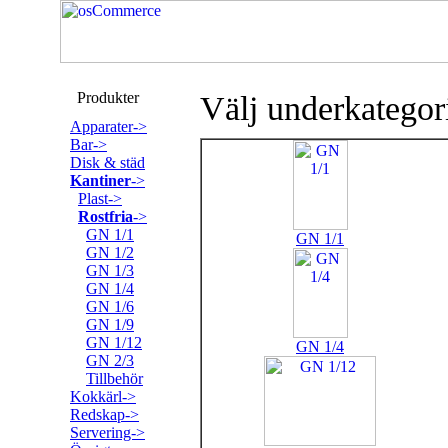
Produkter
Välj underkategor
Apparater->
Bar->
Disk & städ
Kantiner
->
Plast->
Rostfria
->
GN 1/1
GN 1/1
GN 1/2
GN 1/3
GN 1/4
GN 1/6
GN 1/9
GN 1/12
GN 1/4
GN 2/3
Tillbehör
Kokkärl->
Redskap->
Servering->