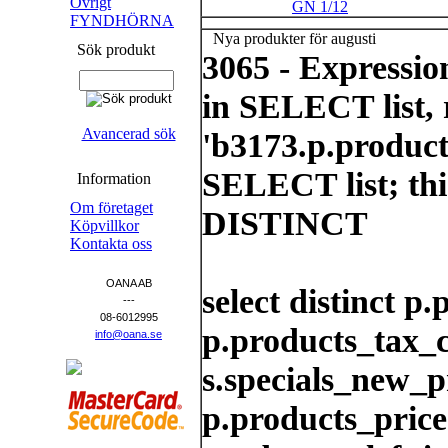
Övrigt
GN 1/12
FYNDHÖRNA
Nya produkter för augusti
Sök produkt
3065 - Expressi
in SELECT list, 
Avancerad sök
'b3173.p.product
SELECT list; thi
Information
Om företaget
DISTINCT
Köpvillkor
Kontakta oss
OANA AB
select distinct p
---
08-6012995
p.products_tax_cl
info@oana.se
s.specials_new_p
p.products_price