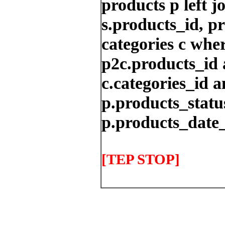
products p left j
s.products_id, p
categories c whe
p2c.products_id 
c.categories_id a
p.products_status
p.products_date_
[TEP STOP]