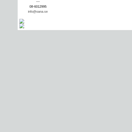
---
08-6012995
info@oana.se