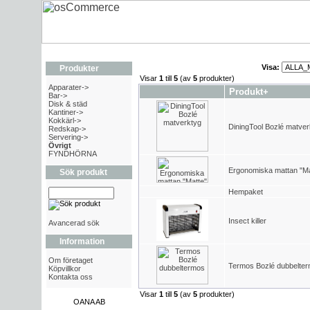
Visa:
Produkter
Visar
1
till
5
(av
5
produkter)
Apparater->
Produkt+
Bar->
Disk & städ
Kantiner->
Kokkärl->
DiningTool Bozlé matver
Redskap->
Servering->
Övrigt
FYNDHÖRNA
Ergonomiska mattan "Ma
Sök produkt
Hempaket
Insect killer
Avancerad sök
Information
Om företaget
Termos Bozlé dubbelte
Köpvillkor
Kontakta oss
Visar
1
till
5
(av
5
produkter)
OANA AB