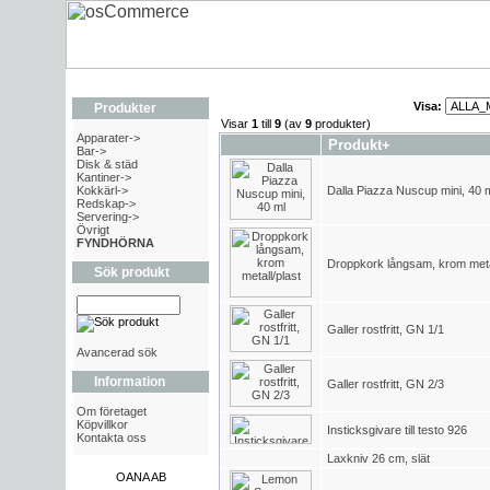
Visa:
Produkter
Visar
1
till
9
(av
9
produkter)
Apparater->
Produkt+
Bar->
Disk & städ
Kantiner->
Kokkärl->
Dalla Piazza Nuscup mini, 40 
Redskap->
Servering->
Övrigt
FYNDHÖRNA
Droppkork långsam, krom metal
Sök produkt
Galler rostfritt, GN 1/1
Avancerad sök
Information
Galler rostfritt, GN 2/3
Om företaget
Köpvillkor
Insticksgivare till testo 926
Kontakta oss
Laxkniv 26 cm, slät
OANA AB