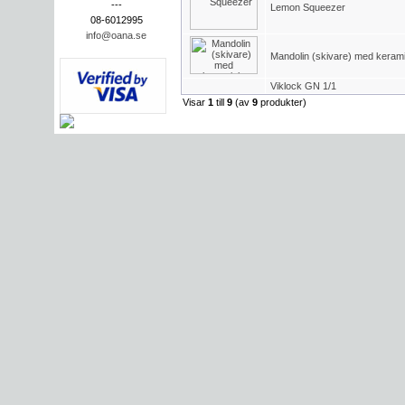
---
Lemon Squeezer
08-6012995
info@oana.se
Mandolin (skivare) med keramisk
Viklock GN 1/1
Visar
1
till
9
(av
9
produkter)