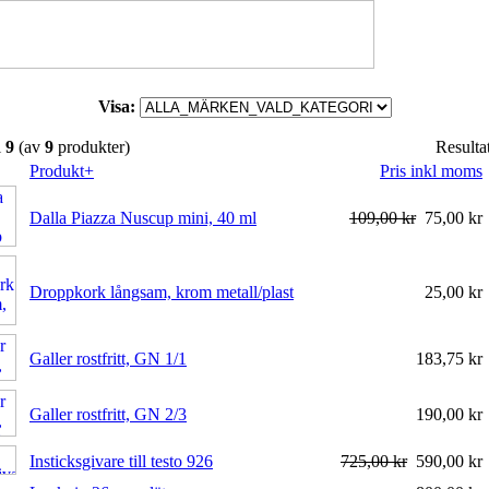
Visa:
l
9
(av
9
produkter)
Resulta
Produkt+
Pris inkl moms
Dalla Piazza Nuscup mini, 40 ml
109,00 kr
75,00 kr
Droppkork långsam, krom metall/plast
25,00 kr
Galler rostfritt, GN 1/1
183,75 kr
Galler rostfritt, GN 2/3
190,00 kr
Insticksgivare till testo 926
725,00 kr
590,00 kr