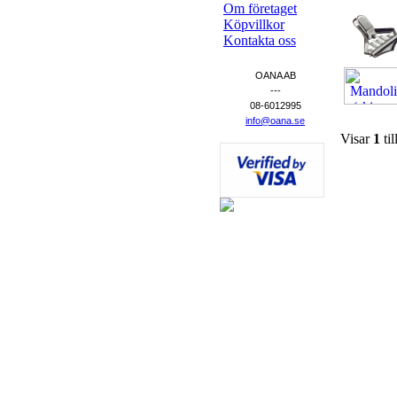
Om företaget
Köpvillkor
Kontakta oss
OANA AB
---
08-6012995
info@oana.se
Visar
1
til