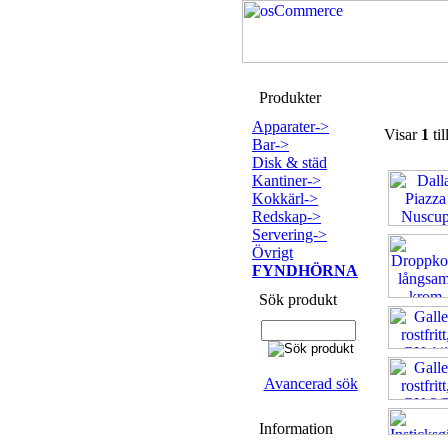
Produkter
Apparater->
Visar
1
til
Bar->
Disk & städ
Kantiner->
Kokkärl->
Redskap->
Servering->
Övrigt
FYNDHÖRNA
Sök produkt
Avancerad sök
Information