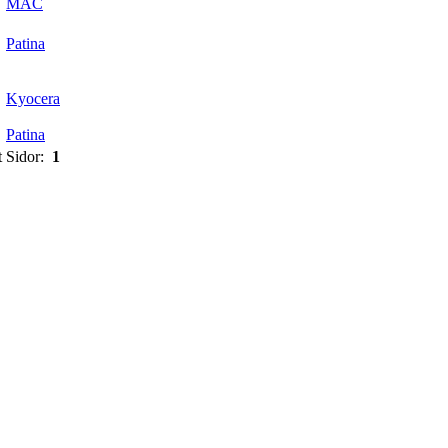
MAC
Patina
Kyocera
Patina
t Sidor:
1