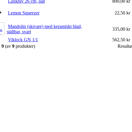
Laxkniv 26 cm, slät
800,00 kr
Lemon Squeezer
22,50 kr
Mandolin (skivare) med keramiskt blad,
335,00 kr
ställbar, svart
Viklock GN 1/1
562,50 kr
l
9
(av
9
produkter)
Resulta