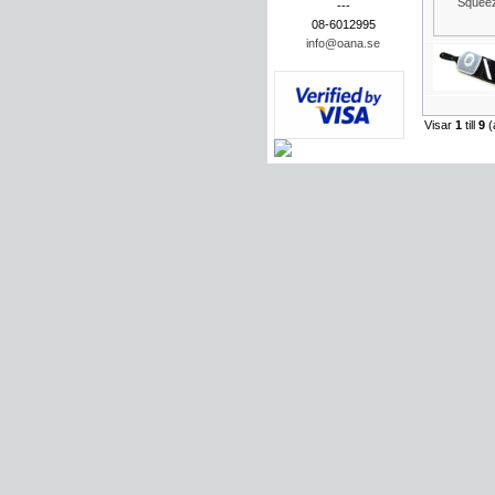
---
08-6012995
info@oana.se
Visar
1
till
9
(