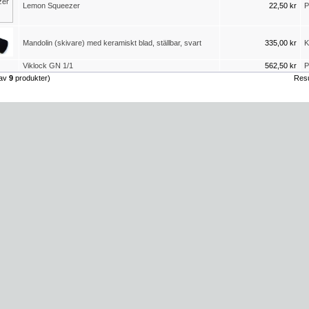
Lemon Squeezer
22,50 kr
P
Mandolin (skivare) med keramiskt blad, ställbar, svart
335,00 kr
K
Viklock GN 1/1
562,50 kr
P
av
9
produkter)
Resu