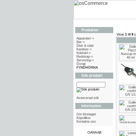
Produkter
Visar
1
till
9
(
Apparater->
Bar->
Disk & städ
Kantiner->
Kokkärl->
Redskap->
Servering->
Övrigt
FYNDHÖRNA
Sök produkt
Avancerad sök
Information
Om företaget
Köpvillkor
Kontakta oss
OANA AB