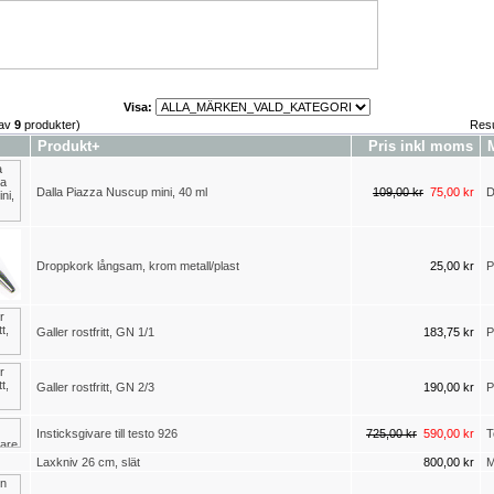
Visa:
av
9
produkter)
Resu
Produkt+
Pris inkl moms
Dalla Piazza Nuscup mini, 40 ml
109,00 kr
75,00 kr
D
Droppkork långsam, krom metall/plast
25,00 kr
P
Galler rostfritt, GN 1/1
183,75 kr
P
Galler rostfritt, GN 2/3
190,00 kr
P
Insticksgivare till testo 926
725,00 kr
590,00 kr
T
Laxkniv 26 cm, slät
800,00 kr