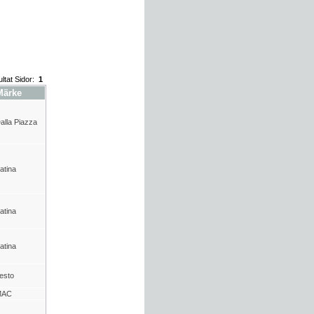
ltat Sidor:
1
Märke
alla Piazza
atina
atina
atina
esto
MAC