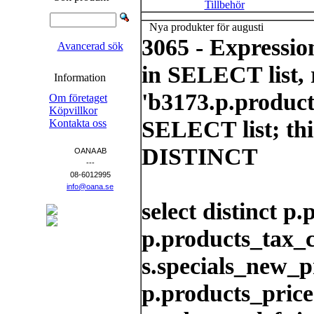
Tillbehör
Nya produkter för augusti
3065 - Expressi
Avancerad sök
in SELECT list, 
Information
'b3173.p.product
Om företaget
Köpvillkor
SELECT list; thi
Kontakta oss
DISTINCT
OANA AB
---
08-6012995
info@oana.se
select distinct p
p.products_tax_cl
s.specials_new_p
p.products_price