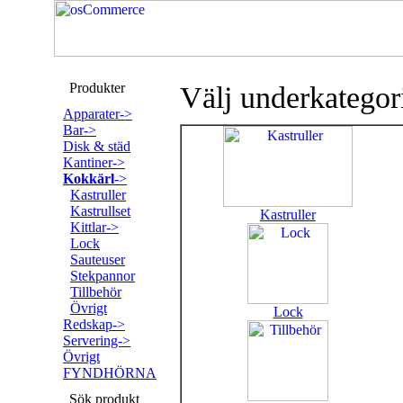
Produkter
Välj underkategor
Apparater->
Bar->
Disk & städ
Kantiner->
Kokkärl
->
Kastruller
Kastrullset
Kastruller
Kittlar->
Lock
Sauteuser
Stekpannor
Tillbehör
Övrigt
Lock
Redskap->
Servering->
Övrigt
FYNDHÖRNA
Sök produkt