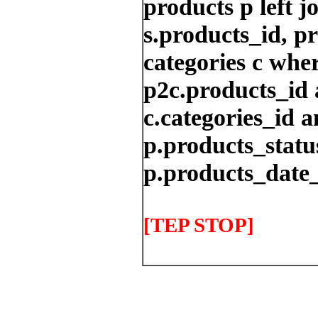
products p left j
s.products_id, p
categories c whe
p2c.products_id 
c.categories_id a
p.products_status
p.products_date_
[TEP STOP]