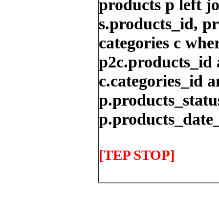
products p left j
s.products_id, p
categories c whe
p2c.products_id 
c.categories_id a
p.products_status
p.products_date_
[TEP STOP]