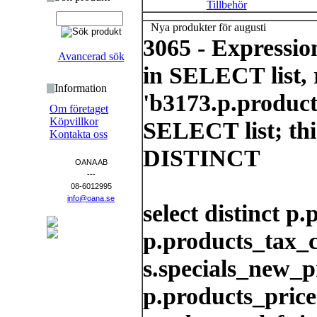
Tillbehör
Nya produkter för augusti
3065 - Expressi
Avancerad sök
in SELECT list, 
Information
'b3173.p.product
Om företaget
Köpvillkor
SELECT list; thi
Kontakta oss
DISTINCT
OANA AB
---
08-6012995
info@oana.se
select distinct p
p.products_tax_cl
s.specials_new_p
p.products_price