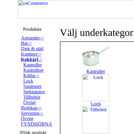
Produkter
Välj underkategor
Apparater->
Bar->
Disk & städ
Kantiner->
Kokkärl
->
Kastruller
Kastrullset
Kastruller
Kittlar->
Lock
Sauteuser
Stekpannor
Tillbehör
Övrigt
Lock
Redskap->
Servering->
Övrigt
FYNDHÖRNA
Sök produkt