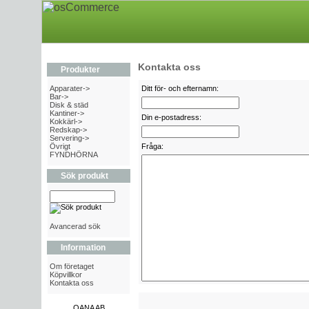
Kontakta oss
Produkter
Apparater->
Ditt för- och efternamn:
Bar->
Disk & städ
Kantiner->
Din e-postadress:
Kokkärl->
Redskap->
Servering->
Övrigt
Fråga:
FYNDHÖRNA
Sök produkt
Avancerad sök
Information
Om företaget
Köpvillkor
Kontakta oss
OANA AB