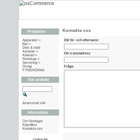
Kontakta oss
Produkter
Apparater->
Ditt för- och efternamn:
Bar->
Disk & städ
Kantiner->
Din e-postadress:
Kokkärl->
Redskap->
Servering->
Övrigt
Fråga:
FYNDHÖRNA
Sök produkt
Avancerad sök
Information
Om företaget
Köpvillkor
Kontakta oss
OANA AB