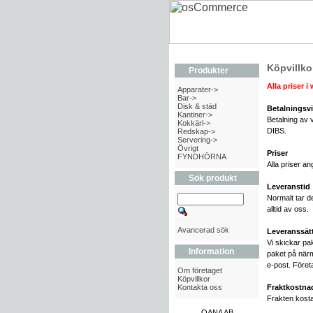
Köpvillko
Produkter
Alla priser
Apparater->
Bar->
Disk & städ
Betalningsvi
Kantiner->
Betalning av 
Kokkärl->
DIBS.
Redskap->
Servering->
Övrigt
Priser
FYNDHÖRNA
Alla priser 
Sök produkt
Leveranstid
Normalt tar d
alltid av oss.
Avancerad sök
Leveranssät
Vi skickar pa
Information
paket på närm
e-post. Företa
Om företaget
Köpvillkor
Kontakta oss
Fraktkostna
Frakten kosta
OANA AB