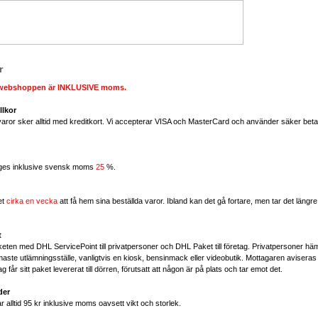
r
 i webshoppen är INKLUSIVE moms.
llkor
varor sker alltid med kreditkort. Vi accepterar VISA och MasterCard och använder säker betal
anges inklusive svensk moms
25
%.
et
cirka en vecka
att få hem sina beställda varor. Ibland kan det gå fortare, men tar det längre 
t
keten med DHL ServicePoint till privatpersoner och DHL Paket till företag. Privatpersoner hämt
aste utlämningsställe, vanligtvis en kiosk, bensinmack eller videobutik. Mottagaren aviseras
g får sitt paket levererat till dörren, förutsatt att någon är på plats och tar emot det.
der
r alltid 95 kr inklusive moms oavsett vikt och storlek.