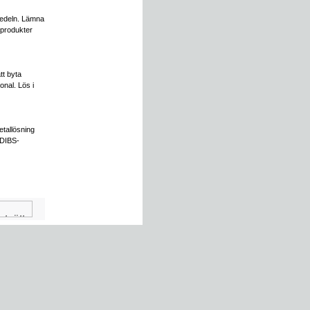
tsedeln. Lämna
 produkter
tt byta
sonal. Lös i
etallösning
 DIBS-