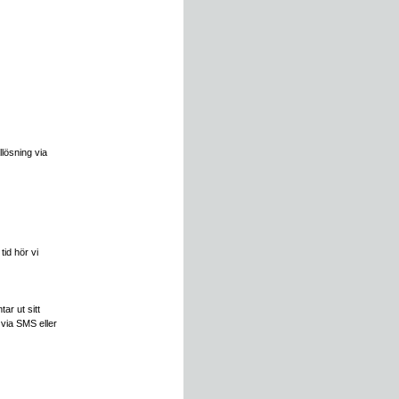
lösning via
tid hör vi
ar ut sitt
 via SMS eller