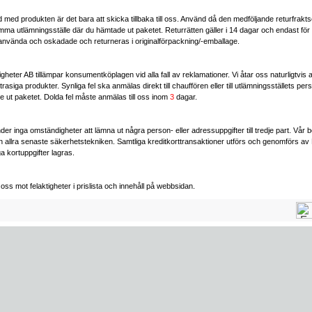
jd med produkten är det bara att skicka tillbaka till oss. Använd då den medföljande returfrak
samma utlämningsställe där du hämtade ut paketet. Returrätten gäller i 14 dagar och endast för
använda och oskadade och returneras i originalförpackning/-emballage.
heter AB tillämpar konsumentköplagen vid alla fall av reklamationer. Vi åtar oss naturligtvis a
r trasiga produkter. Synliga fel ska anmälas direkt till chauffören eller till utlämningsställets per
te ut paketet. Dolda fel måste anmälas till oss inom
3
dagar.
er inga omständigheter att lämna ut några person- eller adressuppgifter till tredje part. Vår b
 allra senaste säkerhetstekniken. Samtliga kreditkorttransaktioner utförs och genomförs av
a kortuppgifter lagras.
oss mot felaktigheter i prislista och innehåll på webbsidan.