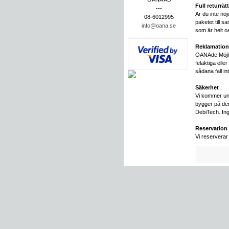
Full returrätt
---
Är du inte nö
08-6012995
paketet till 
info@oana.se
som är helt o
Reklamation
OANAde Möjlig
felaktiga elle
sådana fall in
Säkerhet
Vi kommer und
bygger på den
DebiTech. Ing
Reservation
Vi reserverar 