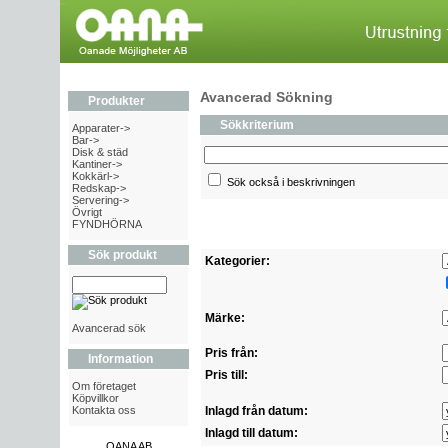
Avancerad Sökning
Produkter
Sökkriterium
Apparater->
Bar->
Disk & städ
Kantiner->
Kokkärl->
Sök också i beskrivningen
Redskap->
Servering->
Övrigt
FYNDHÖRNA
Sök produkt
Kategorier:
Märke:
Avancerad sök
Pris från:
Information
Pris till:
Om företaget
Köpvillkor
Kontakta oss
Inlagd från datum:
Inlagd till datum:
OANA AB